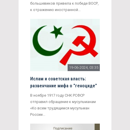
большевиков привела к победе ВОСР,
к отражению иностранной...
19-06-2024, 03:35
Ислам и советская власть:
развенчание мифа о "геноциде"
В ноябре 1917 году СНК РСФСР
отправил обращение к мусульманам
«Ко всем трудящимся мусульман
России...