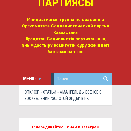
ПАРТИЯСЫ
Инициативная группа по созданию
Оргкомитета Социалистической партии
Казахстана
Қазақстан Социалистік партиясының
ұйымдастыру комитетін құру жөніндегі
бастамашыл топ
МЕНЮ
СПК/КСП
»
СТАТЬИ
» АМАНГЕЛЬДЫ ЕСЕНОВ О
ВОСХВАЛЕНИИ "ЗОЛОТОЙ ОРДЫ" В РК
Присоединяйтесь к нам в Телеграм!