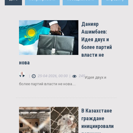
Данияр
Ашимбаев:
Идея двух и
более партий
власти не
нова
|
25-04-2026, 00:00
|
245
Идея двух и
более партий власти не нова....
В Казахстане
граждане
инициировали