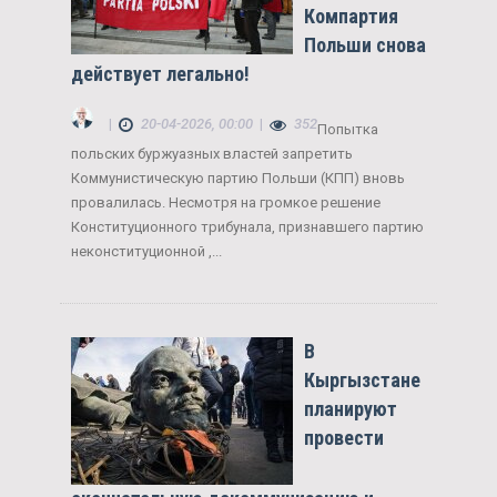
Компартия
Польши снова
действует легально!
|
20-04-2026, 00:00
|
352
Попытка
польских буржуазных властей запретить
Коммунистическую партию Польши (КПП) вновь
провалилась. Несмотря на громкое решение
Конституционного трибунала, признавшего партию
неконституционной ,...
В
Кыргызстане
планируют
провести