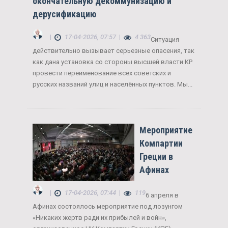
окончательную декоммунизацию и
дерусификацию
|
17-04-2026, 07:57
|
4 363
Ситуация
действительно вызывает серьезные опасения, так
как дана установка со стороны высшей власти КР
провести переименование всех советских и
русских названий улиц и населённых пунктов. Мы...
Мероприятие
Компартии
Греции в
Афинах
|
17-04-2026, 07:44
|
119
6 апреля в
Афинах состоялось мероприятие под лозунгом
«Никаких жертв ради их прибылей и войн»,