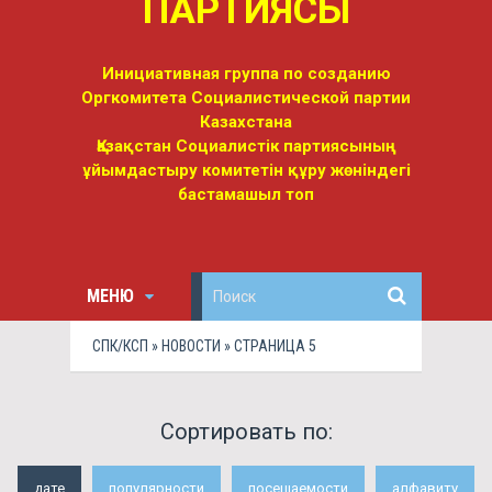
ПАРТИЯСЫ
Инициативная группа по созданию
Оргкомитета Социалистической партии
Казахстана
Қазақстан Социалистік партиясының
ұйымдастыру комитетін құру жөніндегі
бастамашыл топ
МЕНЮ
СПК/КСП
»
НОВОСТИ
» СТРАНИЦА 5
Сортировать по:
дате
популярности
посещаемости
алфавиту