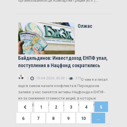
организованное ЦК Компартии Греции (КПГ)....
Олжас
Байдильдинов: Инвестдоход ЕНПФ упал,
поступления в Нацфонд сократились
|
15-04-2026, 00:00
|
373
О чем я и писал
еще в самом начале конфликта в Персидском
заливе: у нас снизятся активы Нацфонда и ЕНПФ -
из-за снижения стоимости акций, в которые
инвестировано часть средств, а поступления в
1
2
3
4
5
НФ...
6
7
8
9
10
...