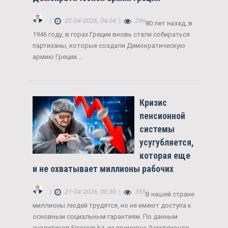
|
22-04-2026, 04:04
|
296
80 лет назад, в
1946 году, в горах Греции вновь стали собираться
партизаны, которые создали Демократическую
армию Греции....
Кризис
пенсионной
системы
усугубляется,
которая еще
и не охватывает миллионы рабочих
|
21-04-2026, 00:30
|
355
В нашей стране
миллионы людей трудятся, но не имеют доступа к
основным социальным гарантиям. По данным
аналитиков Finprom.kz, из примерно 9 миллионов