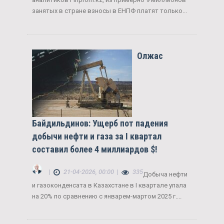
занятых в стране взносы в ЕНПФ платят только...
Олжас
Байдильдинов: Ущерб пот падения
добычи нефти и газа за I квартал
составил более 4 миллиардов $!
|
21-04-2026, 00:00
|
335
Добыча нефти
и газоконденсата в Казахстане в I квартале упала
на 20% по сравнению с январем-мартом 2025 г....