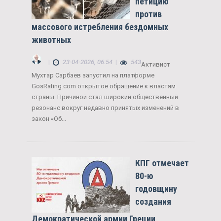
петицию
против
массового истребления бездомных
животных
|
23-04-2026, 06:54
|
543
Активист
Мухтар Сарбаев запустил на платформе
GosRating.com открытое обращение к властям
страны. Причиной стал широкий общественный
резонанс вокруг недавно принятых изменений в
закон «Об...
КПГ отмечает
80-ю
годовщину
создания
Демократической армии Греции