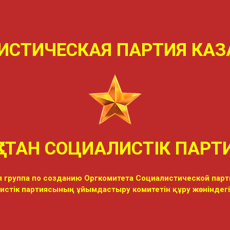
ИСТИЧЕСКАЯ ПАРТИЯ КАЗ
ҚСТАН СОЦИАЛИСТIК ПАР
 группа по созданию Оргкомитета Социалистической парт
листік партиясының ұйымдастыру комитетін құру жөніндег