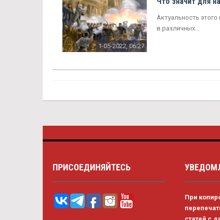
Что значит для н
Актуальность этого 
в различных...
1-05-2022, 06:27
ПРИСОЕДИНЯЙТЕСЬ
УВЕДОМ
При копир
перепеча
статей с д