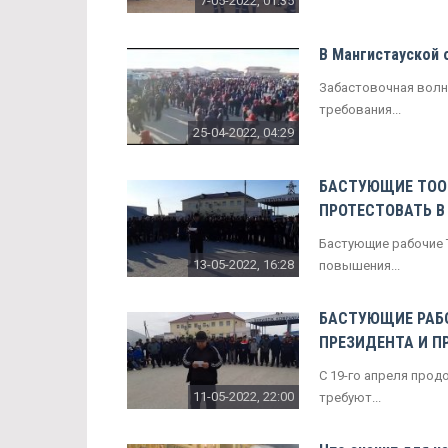
7-05-2022, 01:35
В Мангистауской 
Забастовочная волна
требования...
25-04-2022, 04:29
БАСТУЮЩИЕ ТОО 
ПРОТЕСТОВАТЬ В
Бастующие рабочие Т
13-05-2022, 16:28
повышения...
БАСТУЮЩИЕ РАБО
ПРЕЗИДЕНТА И П
С 19-го апреля прод
11-05-2022, 22:00
требуют...