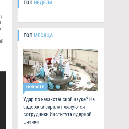
ТОП
НЕДЕЛИ
 у
м
о
ТОП
МЕСЯЦА
й,
НОВОСТИ
Удар по казахстанской науке? На
задержки зарплат жалуются
сотрудники Института ядерной
физики