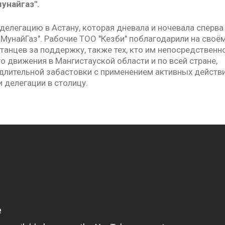
унайгаз".
елегацию в Астану, которая дневала и ночевала сперва
азМунайГаз". Рабочие ТОО "Кезби" поблагодарили на своё
станцев за поддержку, также тех, кто им непосредственн
о движения в Мангистауской области и по всей стране,
лительной забастовки с применением активных действи
и делегации в столицу.