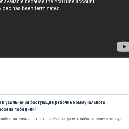
ы и увольнения бастующие рабочие коммунального
аозена победили!
 работодателями пытаются сейчас подавить забастовочную волну в