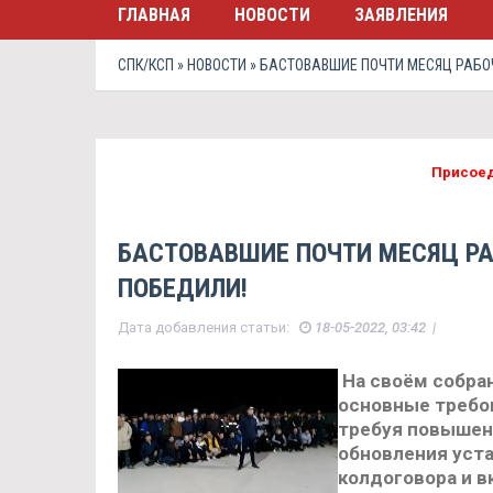
ГЛАВНАЯ
НОВОСТИ
ЗАЯВЛЕНИЯ
СПК/КСП
»
НОВОСТИ
» БАСТОВАВШИЕ ПОЧТИ МЕСЯЦ РАБОЧ
Присоед
БАСТОВАВШИЕ ПОЧТИ МЕСЯЦ РА
ПОБЕДИЛИ!
Дата добавления статьи:
18-05-2022, 03:42 |
На своём собран
основные требов
требуя повышени
обновления уста
колдоговора и в