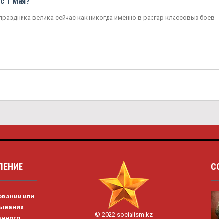
ас 1 Мая?
праздника велика сейчас как никогда именно в разгар классовых боев
ЛЕНИЕ
С
овании или
тывании
© 2022 socialism.kz
анного