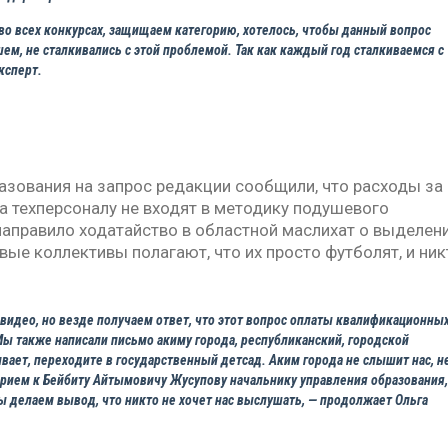
во всех конкурсах, защищаем категорию, хотелось, чтобы данный вопрос
ем, не сталкивались с этой проблемой. Так как каждый год сталкиваемся с
ксперт.
зования на запрос редакции сообщили, что расходы за
а техперсоналу не входят в методику подушевого
направило ходатайство в областной маслихат о выделен
вые коллективы полагают, что их просто футболят, и ник
 видео, но везде получаем ответ, что этот вопрос оплаты квалификационны
ы также написали письмо акиму города, республиканский, городской
ивает, переходите в государственный детсад. Аким города не слышит нас, н
 прием к Бейбиту Айтымовичу Жусупову начальнику управления образования,
Мы делаем вывод, что никто не хочет нас выслушать, — продолжает Ольга