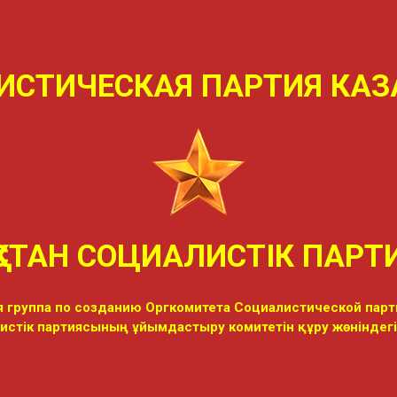
ИСТИЧЕСКАЯ ПАРТИЯ КАЗ
ҚСТАН СОЦИАЛИСТIК ПАР
 группа по созданию Оргкомитета Социалистической парт
листік партиясының ұйымдастыру комитетін құру жөніндег