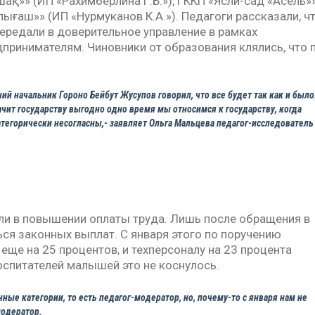
шақ»» (ИП «Рахимберлина Г.Б.»), ГККП «Ясли-сад «Асель»
лығаш»» (ИП «Нурмуканов К.А.»). Педагоги рассказали, ч
ередали в доверительное управление в рамках
принимателям. Чиновники от образования клялись, что 
й начальник Гороно Бейбут Жусупов говорил, что все будет так как и было
чит государству выгодно одно время мы относимся к государству, когда
атегорически несогласны,- заявляет Ольга Мальцева педагог-исследователь
али в повышении оплаты труда. Лишь после обращения в
ся законных выплат. С января этого по поручению
еще на 25 процентов, и техперсоналу на 23 процента
оспитателей малышей это не коснулось.
ые категории, то есть педагог-модератор, но, почему-то с января нам не
модератор.