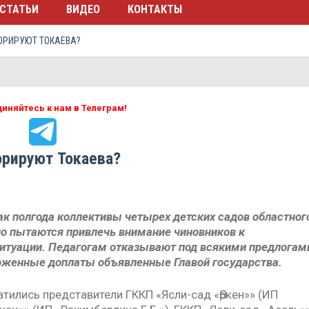
СТАТЬИ
ВИДЕО
КОНТАКТЫ
НОРИРУЮТ ТОКАЕВА?
иняйтесь к нам в Телеграм!
орируют Токаева?
ак полгода коллективы четырех детских садов областног
о пытаются привлечь внимание чиновников к
итуации. Педагогам отказывают под всякими предлогам
оженные доплаты объявленные Главой государства.
тились представители ГККП «Ясли-сад «Өркен»» (ИП