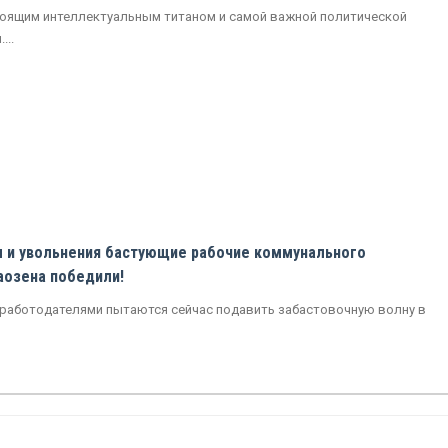
тоящим интеллектуальным титаном и самой важной политической
...
ы и увольнения бастующие рабочие коммунального
аозена победили!
 работодателями пытаются сейчас подавить забастовочную волну в