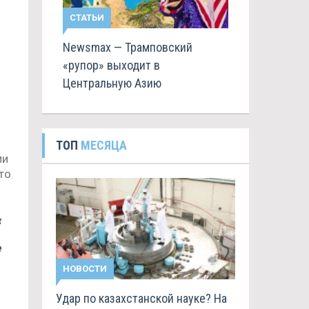
СТАТЬИ
Newsmax — Трамповский
«рупор» выходит в
Центральную Азию
ТОП
МЕСЯЦА
ии
то
х
е
НОВОСТИ
Удар по казахстанской науке? На