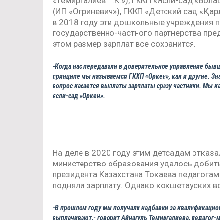
«Темиргалиев Т.К.»), ГККП «Ясли-сад «Бола
(ИП «Огриневич»), ГККП «Детский сад «Қар
в 2018 году эти дошкольные учреждения п
государственно-частного партнерства пред
этом размер зарплат все сохранится.
-Когда нас передавали в доверительное управление бывши
принципе мы называемся ГККП «Оркен», как и другие. Зна
вопрос касается выплаты зарплаты сразу частники. Мы к
ясли-сад «Оркен».
На деле в 2020 году этим детсадам отказ
министерство образования удалось добить
президента Казахстана Токаева педагогам 
подняли зарплату. Однако кокшетауских в
-В прошлом году мы получали надбавки за квалификационн
выплачивают,- говорит Айнагуль Темиргалиева, педагог-