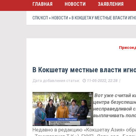
ГЛАВНАЯ
НОВОСТИ
ЗАЯВЛЕНИЯ
СПК/КСП
»
НОВОСТИ
» В КОКШЕТАУ МЕСТНЫЕ ВЛАСТИ ИГ
Присоед
В Кокшетау местные власти игн
Дата добавления статьи:
11-05-2022, 22:28 |
Вот уже считай к
центра безуспешн
несправедливой с
выплачивать пол
Недавно в редакцию «Кокшетау Азия» обра