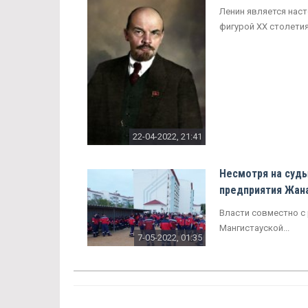
Ленин является нас
фигурой XX столетия.
22-04-2022, 21:41
Несмотря на суд
предприятия Жан
Власти совместно с
Мангистауской...
7-05-2022, 01:35