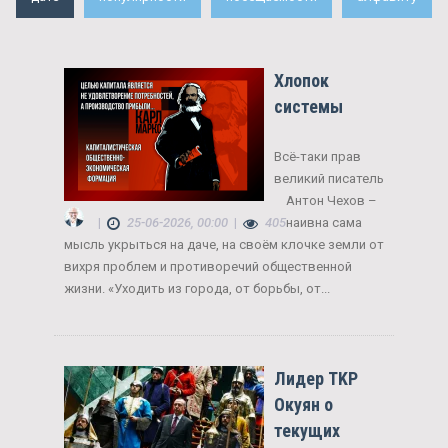
Хлопок
системы
Всё-таки прав
великий писатель
Антон Чехов –
|
25-06-2026, 00:00
|
405
наивна сама
мысль укрыться на даче, на своём клочке земли от
вихря проблем и противоречий общественной
жизни. «Уходить из города, от борьбы, от...
Лидер TKP
Окуян о
текущих