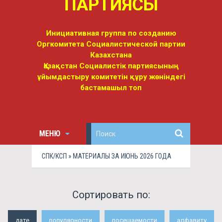
ПАРТИЯСЫ
Инициативная группа по созданию
Оргкомитета Социалистической партии
Казахстана
Қазақстан Социалистік партиясының
ұйымдастыру комитетін құру жөніндегі
бастамашыл топ
МЕНЮ
СПК/КСП
» МАТЕРИАЛЫ ЗА ИЮНЬ 2026 ГОДА
Сортировать по:
дате
популярности
посещаемости
алфавиту