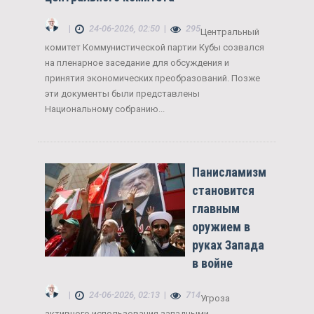
|
24-06-2026, 02:50
|
295
Центральный
комитет Коммунистической партии Кубы созвался
на пленарное заседание для обсуждения и
принятия экономических преобразований. Позже
эти документы были представлены
Национальному собранию...
Панисламизм
становится
главным
оружием в
руках Запада
в войне
|
24-06-2026, 02:13
|
714
Угроза
активного использования западными