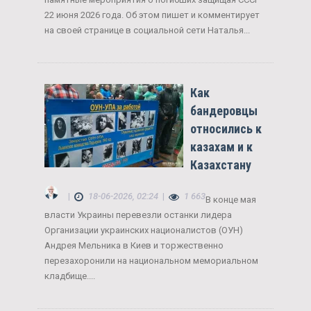
22 июня 2026 года. Об этом пишет и комментирует
на своей странице в социальной сети Наталья...
Как
бандеровцы
относились к
казахам и к
Казахстану
|
18-06-2026, 02:24
|
1 663
В конце мая
власти Украины перевезли останки лидера
Организации украинских националистов (ОУН)
Андрея Мельника в Киев и торжественно
перезахоронили на национальном мемориальном
кладбище....