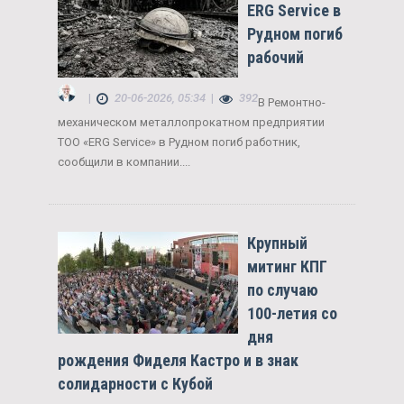
ERG Service в
Рудном погиб
рабочий
|
20-06-2026, 05:34
|
392
В Ремонтно-
механическом металлопрокатном предприятии
ТОО «ERG Service» в Рудном погиб работник,
сообщили в компании....
Крупный
митинг КПГ
по случаю
100-летия со
дня
рождения Фиделя Кастро и в знак
солидарности с Кубой