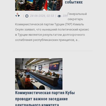
событиях
Генеральный
|
24-06-2026, 02:53
|
339
секретарь
Коммунистической партии Турции (TKP) Кемаль
Окуян заявил, что нынешний политический кризис
в Турции является результатом долгосрочного
ослабления республиканских принципов, а...
Коммунистическая партия Кубы
проводит важное заседание
центрального комитета