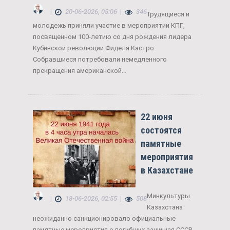
|
20-06-2026, 05:06
|
346
Трудящиеся и
молодежь приняли участие в мероприятии КПГ,
посвященном 100-летию со дня рождения лидера
Кубинской революции Фиделя Кастро.
Собравшиеся потребовали немедленного
прекращения американской...
22 июня
состоятся
памятные
мероприятия
в Казахстане
Минкультуры
|
18-06-2026, 02:55
|
508
Казахстана
неожиданно санкционировало официальные
памятные мероприятия о погибших защищая СССР