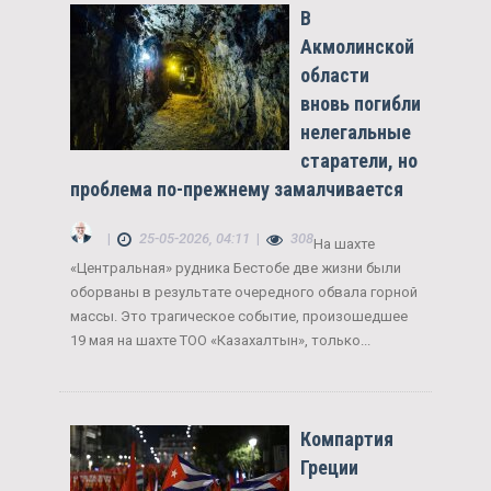
В
Акмолинской
области
вновь погибли
нелегальные
старатели, но
проблема по-прежнему замалчивается
|
25-05-2026, 04:11
|
308
На шахте
«Центральная» рудника Бестобе две жизни были
оборваны в результате очередного обвала горной
массы. Это трагическое событие, произошедшее
19 мая на шахте ТОО «Казахалтын», только...
Компартия
Греции