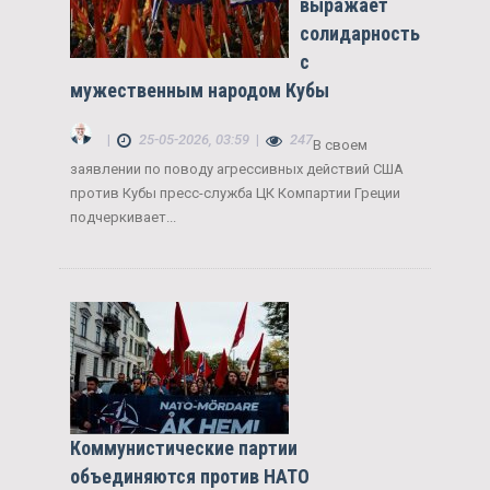
выражает
солидарность
с
мужественным народом Кубы
|
25-05-2026, 03:59
|
247
В своем
заявлении по поводу агрессивных действий США
против Кубы пресс-служба ЦК Компартии Греции
подчеркивает...
Коммунистические партии
объединяются против НАТО