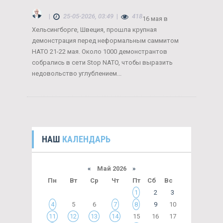
|
25-05-2026, 03:49
|
418
16 мая в
Хельсингборге, Швеция, прошла крупная
демонстрация перед неформальным саммитом
НАТО 21-22 мая. Около 1000 демонстрантов
собрались в сети Stop NATO, чтобы выразить
недовольство углублением...
НАШ
КАЛЕНДАРЬ
«
Май 2026
»
Пн
Вт
Ср
Чт
Пт
Сб
Вс
1
2
3
4
5
6
7
8
9
10
11
12
13
14
15
16
17