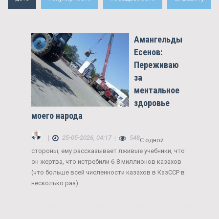
Амангельды
Есенов:
Переживаю
за
ментальное
здоровье
моего народа
|
25-05-2026, 04:17
|
548
С одной
стороны, ему рассказывает лживые учебники, что
он жертва, что истребили 6-8 миллионов казахов
(что больше всей численности казахов в КазССР в
несколько раз)....