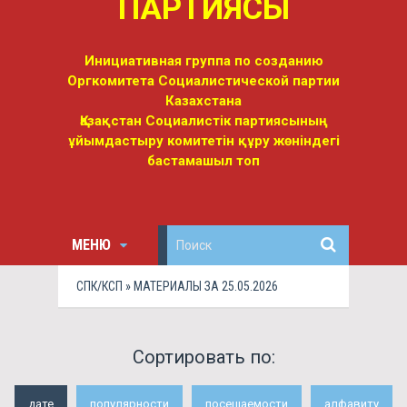
ПАРТИЯСЫ
Инициативная группа по созданию
Оргкомитета Социалистической партии
Казахстана
Қазақстан Социалистік партиясының
ұйымдастыру комитетін құру жөніндегі
бастамашыл топ
МЕНЮ
СПК/КСП
» МАТЕРИАЛЫ ЗА 25.05.2026
Сортировать по:
дате
популярности
посещаемости
алфавиту