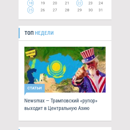
18
19
20
21
22
23
24
25
26
27
28
29
30
31
ТОП
НЕДЕЛИ
СТАТЬИ
Newsmax — Трамповский «рупор»
выходит в Центральную Азию