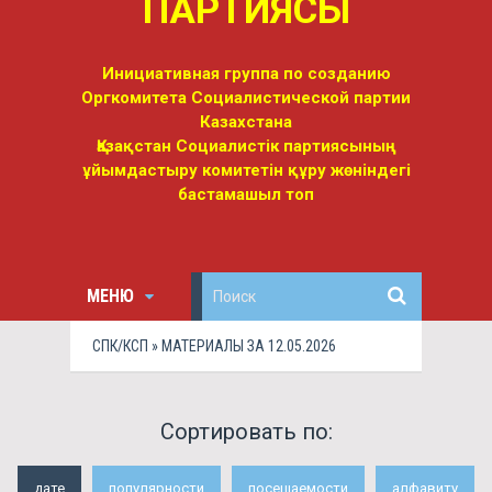
ПАРТИЯСЫ
Инициативная группа по созданию
Оргкомитета Социалистической партии
Казахстана
Қазақстан Социалистік партиясының
ұйымдастыру комитетін құру жөніндегі
бастамашыл топ
МЕНЮ
СПК/КСП
» МАТЕРИАЛЫ ЗА 12.05.2026
Сортировать по:
дате
популярности
посещаемости
алфавиту