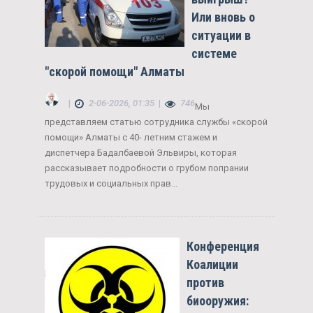
Или вновь о
ситуации в
системе
"скорой помощи" Алматы
|
2-06-2026, 01:35
|
746
Мы
представляем статью сотрудника службы «скорой
помощи» Алматы с 40- летним стажем и
диспетчера Бадалбаевой Эльвиры, которая
рассказывает подробности о грубом попрании
трудовых и социальных прав...
Конференция
Коалиции
против
биооружия: