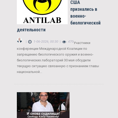
США
признались в
военно-
биологической
деятельности
|
1-06-2026, 00:30
|
470
Участники
конференции Международной Коалиции по
запрещению биологического оружия и военно-
биологических лабораторий 30 мая обсудили
текущую ситуацию связанную с признанием главы
национальной...