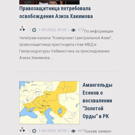
Правозащитница потребовала
освобождения Азиза Хакимова
|
1-06-2026, 00:30
|
573
По информации
телеграм-канала "Компромат Центральной Азии",
правозащитница пристыдила глав МВД и
Генпрокуратуры Узбекистана за преследование
Азиза Хакимова....
Амангельды
Есенов о
восхвалении
"Золотой
Орды" в РК
|
1-06-2026, 00:30
|
687
Токаев заявил